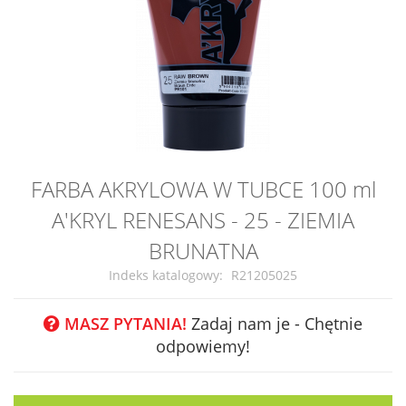
Przejdź
FARBA AKRYLOWA W TUBCE 100 ml
na
A'KRYL RENESANS - 25 - ZIEMIA
początek
galerii
BRUNATNA
Indeks katalogowy
R21205025
MASZ PYTANIA!
Zadaj nam je - Chętnie
odpowiemy!