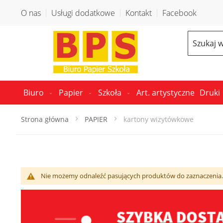
O nas
Usługi dodatkowe
Kontakt
Facebook
Search
Biuro
Papier
Szkoła
Art. artystyczne
Druki
Strona główna
PAPIER
kartony wizytówkowe
Nie możemy odnaleźć pasujących produktów do zaznaczenia.