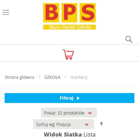
Se
Koszyk
Strona główna
SZKOŁA
markery
Filtruj
Ustaw
kierunek
Widok
Siatka
Lista
malejący