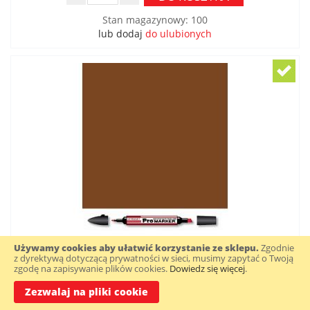
Stan magazynowy
:
100
lub dodaj
do ulubionych
WINSOR & NEWTON PROMARKER KOLOR
Używamy cookies aby ułatwić korzystanie ze sklepu.
Zgodnie
z dyrektywą dotyczącą prywatności w sieci, musimy zapytać o Twoją
BURNT SIENNA O324
zgodę na zapisywanie plików cookies.
Dowiedz się więcej
.
Zezwalaj na pliki cookie
13,90 zł