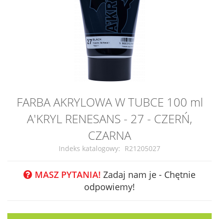
Przejdź
FARBA AKRYLOWA W TUBCE 100 ml
na
A'KRYL RENESANS - 27 - CZERŃ,
początek
galerii
CZARNA
Indeks katalogowy
R21205027
MASZ PYTANIA!
Zadaj nam je - Chętnie
odpowiemy!